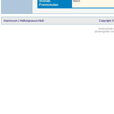
monatl.
Nein
Freiminuten
Impressum
|
Haftungsausschluß
Copyright ©
Seiteninhalt
(Seitengröße vo