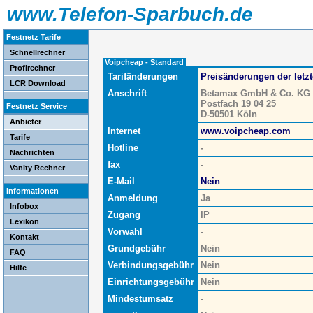
www.Telefon-Sparbuch.de
Festnetz Tarife
Schnellrechner
Voipcheap - Standard
Profirechner
Tarifänderungen
Preisänderungen der letz
LCR Download
Anschrift
Betamax GmbH & Co. KG
Postfach 19 04 25
Festnetz Service
D-50501 Köln
Anbieter
Internet
www.voipcheap.com
Tarife
Hotline
-
Nachrichten
fax
-
Vanity Rechner
E-Mail
Nein
Informationen
Anmeldung
Ja
Infobox
Zugang
IP
Lexikon
Vorwahl
-
Kontakt
Grundgebühr
Nein
FAQ
Verbindungsgebühr
Nein
Hilfe
Einrichtungsgebühr
Nein
Mindestumsatz
-