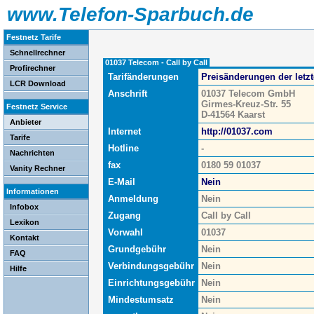
www.Telefon-Sparbuch.de
Festnetz Tarife
Schnellrechner
01037 Telecom - Call by Call
Profirechner
Tarifänderungen
Preisänderungen der letz
LCR Download
Anschrift
01037 Telecom GmbH
Girmes-Kreuz-Str. 55
Festnetz Service
D-41564 Kaarst
Anbieter
Internet
http://01037.com
Tarife
Hotline
-
Nachrichten
fax
0180 59 01037
Vanity Rechner
E-Mail
Nein
Informationen
Anmeldung
Nein
Infobox
Zugang
Call by Call
Lexikon
Vorwahl
01037
Kontakt
Grundgebühr
Nein
FAQ
Verbindungsgebühr
Nein
Hilfe
Einrichtungsgebühr
Nein
Mindestumsatz
Nein