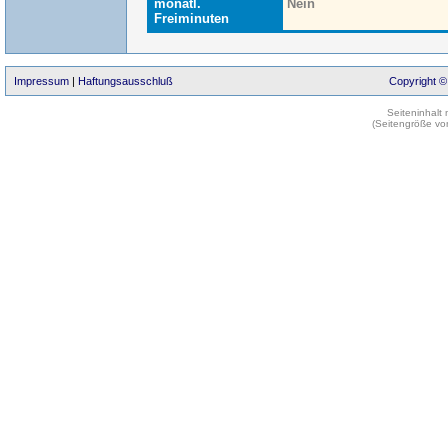
monatl.
Nein
Freiminuten
Impressum
|
Haftungsausschluß
Copyright ©
Seiteninhalt
(Seitengröße vo