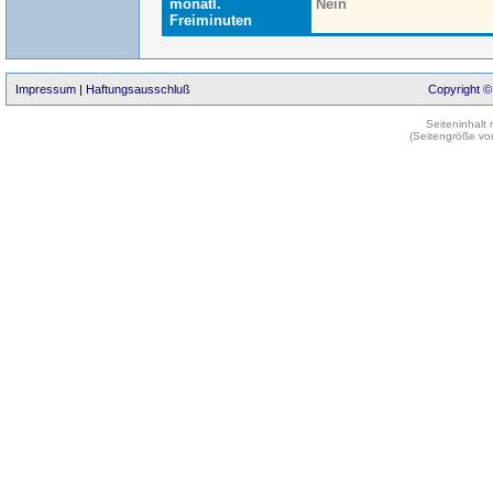
monatl.
Nein
Freiminuten
Impressum
|
Haftungsausschluß
Copyright ©
Seiteninhalt
(Seitengröße vo