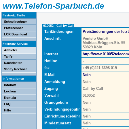
www.Telefon-Sparbuch.de
Festnetz Tarife
Schnellrechner
010052 - Call by Call
Profirechner
Tarifänderungen
Preisänderungen der letz
LCR Download
Anschrift
Ventelo GmbH
Mathias-Brüggen-Str. 55
Festnetz Service
50829 Köln
Anbieter
Internet
http://www.010052telecom
Tarife
Hotline
-
Nachrichten
fax
+49 (0)221 6698 019
Vanity Rechner
E-Mail
Nein
Informationen
Anmeldung
Nein
Infobox
Zugang
Call by Call
Lexikon
Vorwahl
010052
Kontakt
Grundgebühr
Nein
FAQ
Verbindungsgebühr
Nein
Hilfe
Einrichtungsgebühr
Nein
Mindestumsatz
Nein