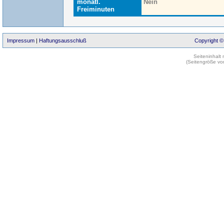
monatl.
Nein
Freiminuten
Impressum
|
Haftungsausschluß
Copyright ©
Seiteninhalt
(Seitengröße vo