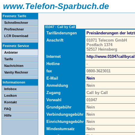
www.Telefon-Sparbuch.de
Festnetz Tarife
Schnellrechner
01047 - Call by Call
Profirechner
Tarifänderungen
Preisänderungen der letz
LCR Download
Anschrift
01071 Telecom GmbH
Postfach 1374
Festnetz Service
52517 Heinsberg
Anbieter
Internet
http://www.01047callbycal
Tarife
Hotline
-
Nachrichten
fax
0800-3623011
Vanity Rechner
E-Mail
Nein
Informationen
Anmeldung
Nein
Infobox
Zugang
Call by Call
Lexikon
Vorwahl
01047
Kontakt
Grundgebühr
Nein
FAQ
Verbindungsgebühr
Nein
Hilfe
Einrichtungsgebühr
Nein
Mindestumsatz
Nein