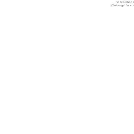
Seiteninhalt
(Seitengröße vo