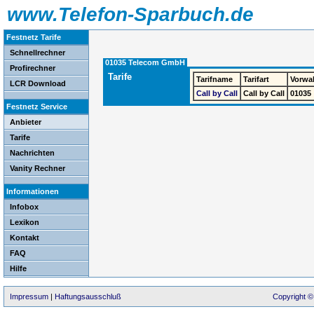
www.Telefon-Sparbuch.de
Festnetz Tarife
Schnellrechner
01035 Telecom GmbH
Profirechner
Tarife
Tarifname
Tarifart
Vorwa
LCR Download
Call by Call
Call by Call
01035
Festnetz Service
Anbieter
Tarife
Nachrichten
Vanity Rechner
Informationen
Infobox
Lexikon
Kontakt
FAQ
Hilfe
Impressum
|
Haftungsausschluß
Copyright ©