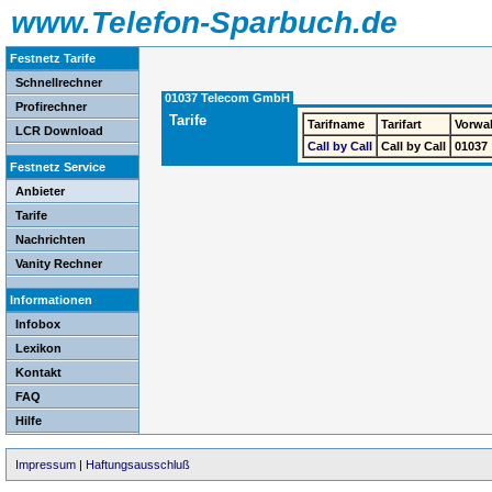
www.Telefon-Sparbuch.de
Festnetz Tarife
Schnellrechner
01037 Telecom GmbH
Profirechner
Tarife
Tarifname
Tarifart
Vorwa
LCR Download
Call by Call
Call by Call
01037
Festnetz Service
Anbieter
Tarife
Nachrichten
Vanity Rechner
Informationen
Infobox
Lexikon
Kontakt
FAQ
Hilfe
Impressum
|
Haftungsausschluß