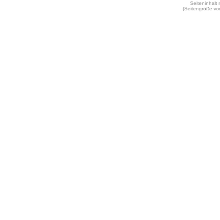
Seiteninhalt
(Seitengröße vo