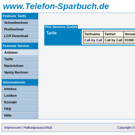
www.Telefon-Sparbuch.de
Festnetz Tarife
Schnellrechner
Prio Services GmbH
Profirechner
Tarife
Tarifname
Tarifart
Vorwa
LCR Download
Call by Call
Call by Call
01068
Festnetz Service
Anbieter
Tarife
Nachrichten
Vanity Rechner
Informationen
Infobox
Lexikon
Kontakt
FAQ
Hilfe
Impressum
|
Haftungsausschluß
Copyright ©