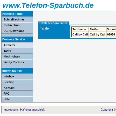
www.Telefon-Sparbuch.de
Festnetz Tarife
Schnellrechner
01076 Telecom GmbH
Profirechner
Tarife
Tarifname
Tarifart
Vorwa
LCR Download
Call by Call
Call by Call
01076
Festnetz Service
Anbieter
Tarife
Nachrichten
Vanity Rechner
Informationen
Infobox
Lexikon
Kontakt
FAQ
Hilfe
Impressum
|
Haftungsausschluß
Copyright ©