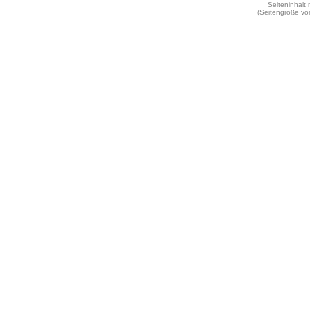
Seiteninhalt
(Seitengröße vo