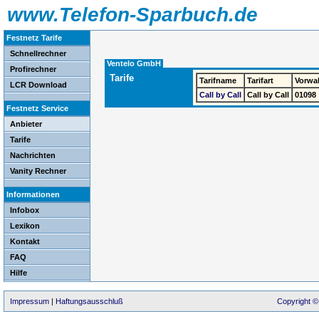
www.Telefon-Sparbuch.de
Festnetz Tarife
Schnellrechner
Ventelo GmbH
Profirechner
Tarife
Tarifname
Tarifart
Vorwa
LCR Download
Call by Call
Call by Call
01098
Festnetz Service
Anbieter
Tarife
Nachrichten
Vanity Rechner
Informationen
Infobox
Lexikon
Kontakt
FAQ
Hilfe
Impressum
|
Haftungsausschluß
Copyright ©