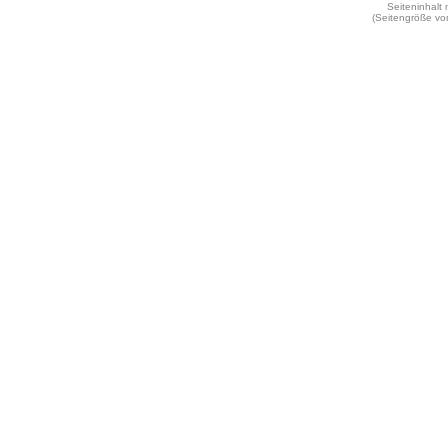
Seiteninhalt
(Seitengröße vo