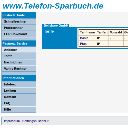
www.Telefon-Sparbuch.de
Festnetz Tarife
Schnellrechner
Bellshare GmbH
Profirechner
Tarife
Tarifname
Tarifart
Vorwahl
G
LCR Download
Basic
IP
-
-
Festnetz Service
Plus
IP
-
-
Anbieter
Tarife
Nachrichten
Vanity Rechner
Informationen
Infobox
Lexikon
Kontakt
FAQ
Hilfe
Impressum
|
Haftungsausschluß