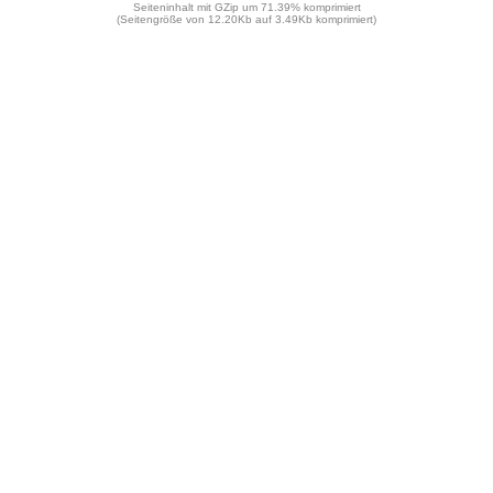
Seiteninhalt mit GZip um 71.39% komprimiert
(Seitengröße von 12.20Kb auf 3.49Kb komprimiert)