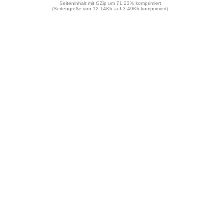
Seiteninhalt mit GZip um 71.23% komprimiert
(Seitengröße von 12.14Kb auf 3.49Kb komprimiert)