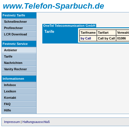
www.Telefon-Sparbuch.de
Festnetz Tarife
Schnellrechner
OneTel Telecommunication GmbH
Profirechner
Tarife
Tarifname
Tarifart
Vorwah
LCR Download
by Call
Call by Call
01086
Festnetz Service
Anbieter
Tarife
Nachrichten
Vanity Rechner
Informationen
Infobox
Lexikon
Kontakt
FAQ
Hilfe
Impressum
|
Haftungsausschluß