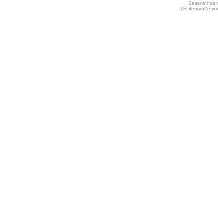
Seiteninhalt
(Seitengröße vo