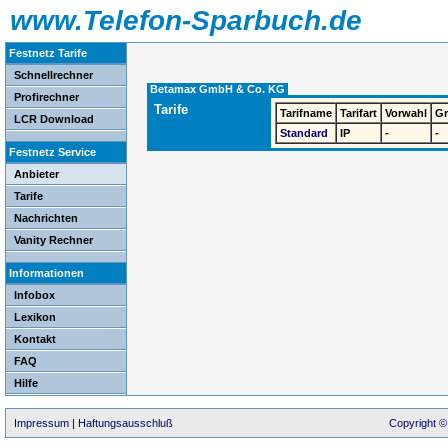
www.Telefon-Sparbuch.de
Festnetz Tarife
Schnellrechner
Betamax GmbH & Co. KG
Profirechner
Tarife
Tarifname
Tarifart
Vorwahl
G
LCR Download
Standard
IP
-
-
Festnetz Service
Anbieter
Tarife
Nachrichten
Vanity Rechner
Informationen
Infobox
Lexikon
Kontakt
FAQ
Hilfe
Impressum
|
Haftungsausschluß
Copyright ©