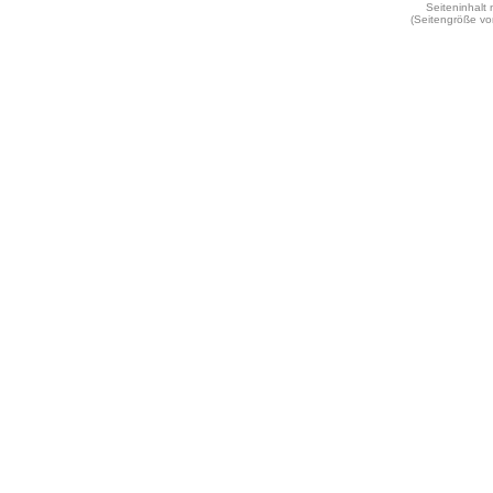
Seiteninhalt
(Seitengröße vo