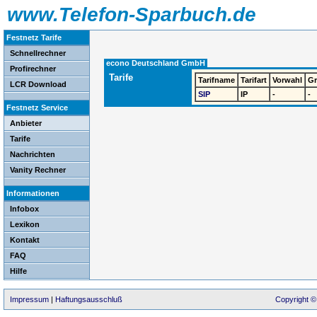
www.Telefon-Sparbuch.de
Festnetz Tarife
Schnellrechner
econo Deutschland GmbH
Profirechner
Tarife
Tarifname
Tarifart
Vorwahl
G
LCR Download
SIP
IP
-
-
Festnetz Service
Anbieter
Tarife
Nachrichten
Vanity Rechner
Informationen
Infobox
Lexikon
Kontakt
FAQ
Hilfe
Impressum
|
Haftungsausschluß
Copyright ©