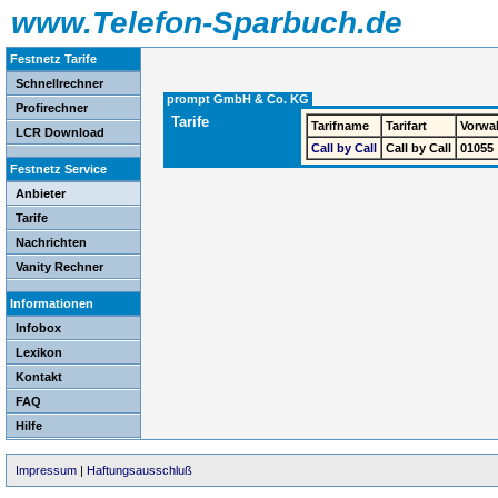
www.Telefon-Sparbuch.de
Festnetz Tarife
Schnellrechner
prompt GmbH & Co. KG
Profirechner
Tarife
Tarifname
Tarifart
Vorwa
LCR Download
Call by Call
Call by Call
01055
Festnetz Service
Anbieter
Tarife
Nachrichten
Vanity Rechner
Informationen
Infobox
Lexikon
Kontakt
FAQ
Hilfe
Impressum
|
Haftungsausschluß