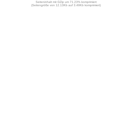
Seiteninhalt mit GZip um 71.23% komprimiert
(Seitengröße von 12.13Kb auf 3.49Kb komprimiert)