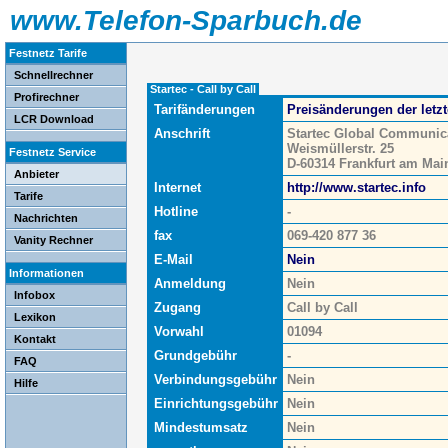
www.Telefon-Sparbuch.de
Festnetz Tarife
Schnellrechner
Startec - Call by Call
Profirechner
Tarifänderungen
Preisänderungen der letz
LCR Download
Anschrift
Startec Global Communi
Weismüllerstr. 25
Festnetz Service
D-60314 Frankfurt am Mai
Anbieter
Internet
http://www.startec.info
Tarife
Hotline
-
Nachrichten
fax
069-420 877 36
Vanity Rechner
E-Mail
Nein
Informationen
Anmeldung
Nein
Infobox
Zugang
Call by Call
Lexikon
Vorwahl
01094
Kontakt
Grundgebühr
-
FAQ
Verbindungsgebühr
Nein
Hilfe
Einrichtungsgebühr
Nein
Mindestumsatz
Nein