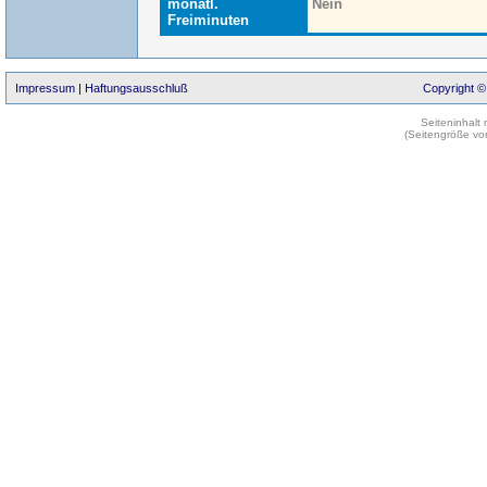
monatl.
Nein
Freiminuten
Impressum
|
Haftungsausschluß
Copyright ©
Seiteninhalt
(Seitengröße vo