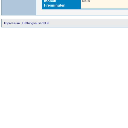
monatl.
Nein
Freiminuten
Impressum
|
Haftungsausschluß