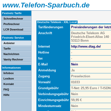
www.Telefon-Sparbuch.de
Festnetz Tarife
Schnellrechner
Deutsche Telekom - XXL Local
Profirechner
Tarifänderungen
Preisänderungen der letz
LCR Download
Anschrift
Deutsche Telekom AG
Friedrich-Ebert-Allee 140
Festnetz Service
53113 Bonn
Anbieter
Internet
http://www.dtag.de/
Tarife
Hotline
-
Nachrichten
fax
-
Vanity Rechner
E-Mail
Nein
Informationen
Anmeldung
Ja
Infobox
Zugang
Preselection
Lexikon
Vorwahl
01033
Kontakt
Grundgebühr
T-Net: 25,95 Euro / T-ISDN
FAQ
Verbindungsgebühr
Nein
Hilfe
Einrichtungsgebühr
59,95 €
Mindestumsatz
Nein