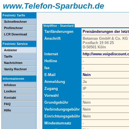
www.Telefon-Sparbuch.de
Festnetz Tarife
Schnellrechner
VoipWise - Standard
Profirechner
Tarifänderungen
Preisänderungen der letz
LCR Download
Anschrift
Betamax GmbH & Co. KG
Postfach 19 04 25
Festnetz Service
D-50501 Köln
Anbieter
Internet
http://www.voipdiscount
Tarife
Hotline
-
Nachrichten
fax
-
Vanity Rechner
E-Mail
Nein
Informationen
Anmeldung
Ja
Infobox
Zugang
IP
Lexikon
Vorwahl
-
Kontakt
Grundgebühr
Nein
FAQ
Verbindungsgebühr
Nein
Hilfe
Einrichtungsgebühr
Nein
Mindestumsatz
-