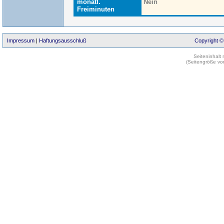
monatl.
Nein
Freiminuten
Impressum
|
Haftungsausschluß
Copyright ©
Seiteninhalt
(Seitengröße vo