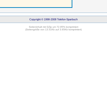
Copyright © 1998-2008 Telefon-Sparbuch
Seiteninhalt mit GZip um 72.95% komprimiert
(Seitengröße von 13.51Kb auf 3.65Kb komprimiert)