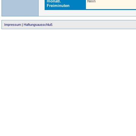
monatl.
Nein
Freiminuten
Impressum
|
Haftungsausschluß