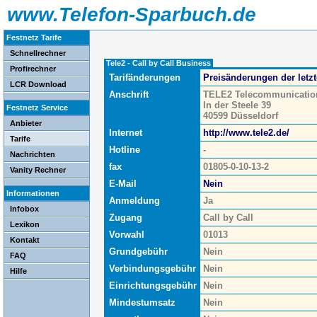
www.Telefon-Sparbuch.de
Festnetz Tarife
Schnellrechner
Tele2 - Call by Call Business
Profirechner
Tarifänderungen
Preisänderungen der letz
LCR Download
Anschrift
TELE2 Telecommunicatio
In der Steele 39
Festnetz Service
40599 Düsseldorf
Anbieter
Internet
http://www.tele2.de/
Tarife
Hotline
-
Nachrichten
fax
01805-0-10-13-2
Vanity Rechner
E-Mail
Nein
Informationen
Anmeldung
Ja
Infobox
Zugang
Call by Call
Lexikon
Vorwahl
01013
Kontakt
Grundgebühr
Nein
FAQ
Verbindungsgebühr
Nein
Hilfe
Einrichtungsgebühr
Nein
Mindestumsatz
Nein