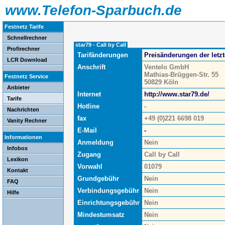
www.Telefon-Sparbuch.de
Festnetz Tarife
Schnellrechner
star79 - Call by Call
Profirechner
Tarifänderungen
Preisänderungen der letz
LCR Download
Anschrift
Ventelo GmbH
Mathias-Brüggen-Str. 55
Festnetz Service
50829 Köln
Anbieter
Internet
http://www.star79.de/
Tarife
Hotline
-
Nachrichten
fax
+49 (0)221 6698 019
Vanity Rechner
E-Mail
-
Informationen
Anmeldung
Nein
Infobox
Zugang
Call by Call
Lexikon
Vorwahl
01079
Kontakt
Grundgebühr
Nein
FAQ
Verbindungsgebühr
Nein
Hilfe
Einrichtungsgebühr
Nein
Mindestumsatz
Nein