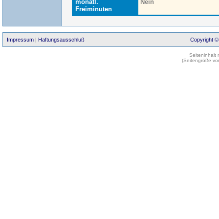
monatl.
Nein
Freiminuten
Impressum
|
Haftungsausschluß
Copyright ©
Seiteninhalt
(Seitengröße vo