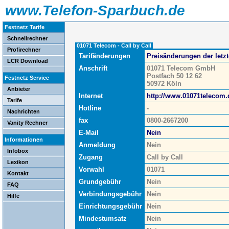
www.Telefon-Sparbuch.de
Festnetz Tarife
Schnellrechner
01071 Telecom - Call by Call
Profirechner
Tarifänderungen
Preisänderungen der letz
LCR Download
Anschrift
01071 Telecom GmbH
Postfach 50 12 62
Festnetz Service
50972 Köln
Anbieter
Internet
http://www.01071telecom.
Tarife
Hotline
-
Nachrichten
fax
0800-2667200
Vanity Rechner
E-Mail
Nein
Informationen
Anmeldung
Nein
Infobox
Zugang
Call by Call
Lexikon
Vorwahl
01071
Kontakt
Grundgebühr
Nein
FAQ
Verbindungsgebühr
Nein
Hilfe
Einrichtungsgebühr
Nein
Mindestumsatz
Nein