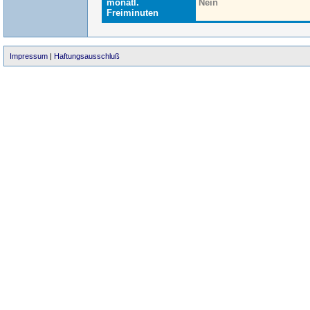
monatl.
Nein
Freiminuten
Impressum
|
Haftungsausschluß