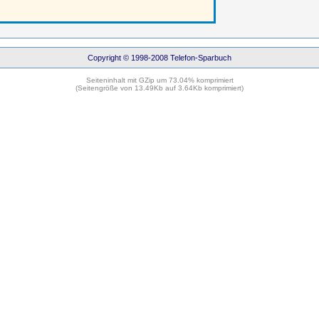
Copyright © 1998-2008 Telefon-Sparbuch
Seiteninhalt mit GZip um 73.04% komprimiert
(Seitengröße von 13.49Kb auf 3.64Kb komprimiert)