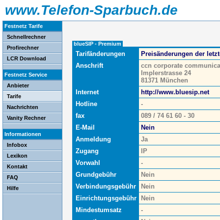
www.Telefon-Sparbuch.de
Festnetz Tarife
Schnellrechner
blueSIP - Premium
Profirechner
Tarifänderungen
Preisänderungen der letz
LCR Download
Anschrift
ccn corporate communic
Implerstrasse 24
Festnetz Service
81371 München
Anbieter
Internet
http://www.bluesip.net
Tarife
Hotline
-
Nachrichten
fax
089 / 74 61 60 - 30
Vanity Rechner
E-Mail
Nein
Informationen
Anmeldung
Ja
Infobox
Zugang
IP
Lexikon
Vorwahl
-
Kontakt
Grundgebühr
Nein
FAQ
Verbindungsgebühr
Nein
Hilfe
Einrichtungsgebühr
Nein
Mindestumsatz
-