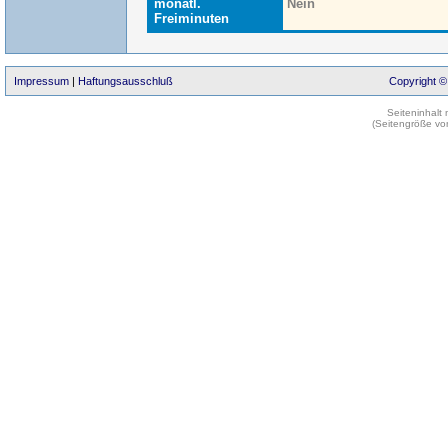
monatl.
Nein
Freiminuten
Impressum
|
Haftungsausschluß
Copyright ©
Seiteninhalt
(Seitengröße vo