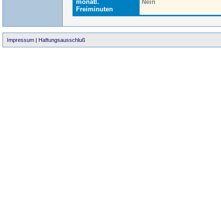
monatl.
Nein
Freiminuten
Impressum
|
Haftungsausschluß