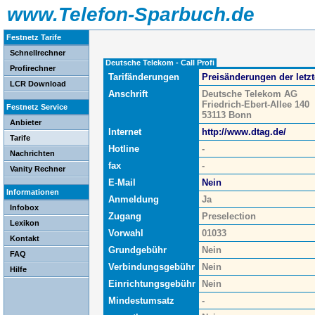
www.Telefon-Sparbuch.de
Festnetz Tarife
Schnellrechner
Deutsche Telekom - Call Profi
Profirechner
Tarifänderungen
Preisänderungen der letz
LCR Download
Anschrift
Deutsche Telekom AG
Friedrich-Ebert-Allee 140
Festnetz Service
53113 Bonn
Anbieter
Internet
http://www.dtag.de/
Tarife
Hotline
-
Nachrichten
fax
-
Vanity Rechner
E-Mail
Nein
Informationen
Anmeldung
Ja
Infobox
Zugang
Preselection
Lexikon
Vorwahl
01033
Kontakt
Grundgebühr
Nein
FAQ
Verbindungsgebühr
Nein
Hilfe
Einrichtungsgebühr
Nein
Mindestumsatz
-