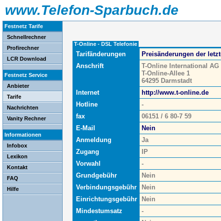
www.Telefon-Sparbuch.de
Festnetz Tarife
Schnellrechner
T-Online - DSL Telefonie
Profirechner
Tarifänderungen
Preisänderungen der letz
LCR Download
Anschrift
T-Online International AG
T-Online-Allee 1
Festnetz Service
64295 Darmstadt
Anbieter
Internet
http://www.t-online.de
Tarife
Hotline
-
Nachrichten
fax
06151 / 6 80-7 59
Vanity Rechner
E-Mail
Nein
Informationen
Anmeldung
Ja
Infobox
Zugang
IP
Lexikon
Vorwahl
-
Kontakt
Grundgebühr
Nein
FAQ
Verbindungsgebühr
Nein
Hilfe
Einrichtungsgebühr
Nein
Mindestumsatz
-