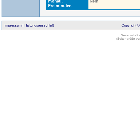
monatl.
Nein
Freiminuten
Impressum
|
Haftungsausschluß
Copyright ©
Seiteninhalt
(Seitengröße vo