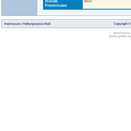
monatl.
Nein
Freiminuten
Impressum
|
Haftungsausschluß
Copyright ©
Seiteninhalt
(Seitengröße vo