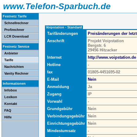
www.Telefon-Sparbuch.de
Festnetz Tarife
Schnellrechner
Voipstation - Standard
Profirechner
Tarifänderungen
Preisänderungen der letz
LCR Download
Anschrift
Projekt Voipstation
Bergstr. 6
Festnetz Service
29456 Hitzacker
Anbieter
Internet
http://www.voipstation.de
Tarife
Hotline
-
Nachrichten
fax
01805-4451695-02
Vanity Rechner
E-Mail
Nein
Informationen
Anmeldung
Ja
Infobox
Zugang
IP
Lexikon
Vorwahl
-
Kontakt
Grundgebühr
Nein
FAQ
Verbindungsgebühr
Nein
Hilfe
Einrichtungsgebühr
Nein
Mindestumsatz
-