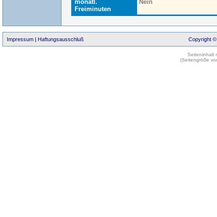
monatl.
Nein
Freiminuten
Impressum
|
Haftungsausschluß
Copyright ©
Seiteninhalt
(Seitengröße vo