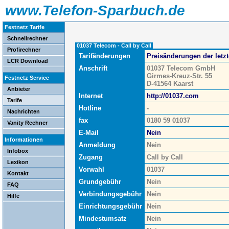
www.Telefon-Sparbuch.de
Festnetz Tarife
Schnellrechner
01037 Telecom - Call by Call
Profirechner
Tarifänderungen
Preisänderungen der letz
LCR Download
Anschrift
01037 Telecom GmbH
Girmes-Kreuz-Str. 55
Festnetz Service
D-41564 Kaarst
Anbieter
Internet
http://01037.com
Tarife
Hotline
-
Nachrichten
fax
0180 59 01037
Vanity Rechner
E-Mail
Nein
Informationen
Anmeldung
Nein
Infobox
Zugang
Call by Call
Lexikon
Vorwahl
01037
Kontakt
Grundgebühr
Nein
FAQ
Verbindungsgebühr
Nein
Hilfe
Einrichtungsgebühr
Nein
Mindestumsatz
Nein