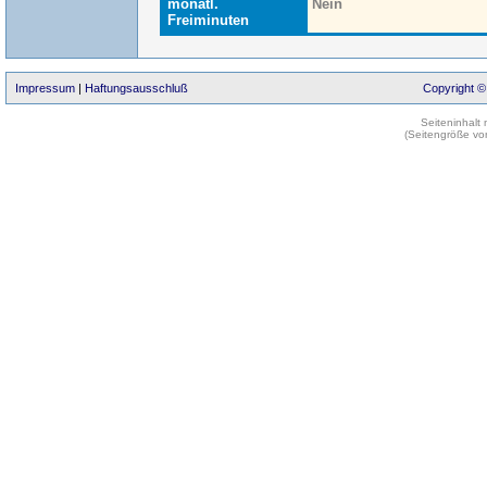
monatl.
Nein
Freiminuten
Impressum
|
Haftungsausschluß
Copyright ©
Seiteninhalt
(Seitengröße vo