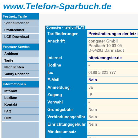
www.Telefon-Sparbuch.de
Festnetz Tarife
Schnellrechner
Congster - telefonFLAT
Profirechner
Tarifänderungen
Preisänderungen der letz
LCR Download
Anschrift
congster GmbH
Postfach 10 03 05
Festnetz Service
D-64203 Darmstadt
Anbieter
Internet
http://congster.de
Tarife
Hotline
-
Nachrichten
fax
0180 5 221 777
Vanity Rechner
E-Mail
Nein
Informationen
Anmeldung
Ja
Infobox
Zugang
IP
Lexikon
Vorwahl
-
Kontakt
Grundgebühr
Nein
FAQ
Verbindungsgebühr
Nein
Hilfe
Einrichtungsgebühr
Nein
Mindestumsatz
-