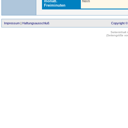
monatl.
Nein
Freiminuten
Impressum
|
Haftungsausschluß
Copyright ©
Seiteninhalt
(Seitengröße vo