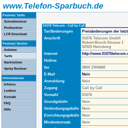
www.Telefon-Sparbuch.de
Festnetz Tarife
Schnellrechner
01076 Telecom - Call by Call
Profirechner
Tarifänderungen
Preisänderungen der letz
LCR Download
Anschrift
01076 Telecom GmbH
Robert-Bosch-Strasse 1
Festnetz Service
52525 Heinsberg
Anbieter
Internet
http://www.01076telecom.
Tarife
Hotline
-
Nachrichten
fax
0800 3304668
Vanity Rechner
E-Mail
Nein
Informationen
Anmeldung
Nein
Infobox
Zugang
Call by Call
Lexikon
Vorwahl
01076
Kontakt
Grundgebühr
Nein
FAQ
Verbindungsgebühr
Nein
Hilfe
Einrichtungsgebühr
Nein
Mindestumsatz
Nein