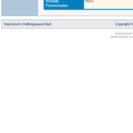
monatl.
Nein
Freiminuten
Impressum
|
Haftungsausschluß
Copyright ©
Seiteninhalt
(Seitengröße vo