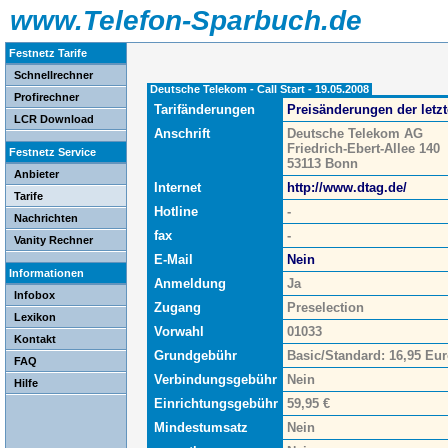
www.Telefon-Sparbuch.de
Festnetz Tarife
Schnellrechner
Deutsche Telekom - Call Start - 19.05.2008
Profirechner
Tarifänderungen
Preisänderungen der letz
LCR Download
Anschrift
Deutsche Telekom AG
Friedrich-Ebert-Allee 140
Festnetz Service
53113 Bonn
Anbieter
Internet
http://www.dtag.de/
Tarife
Hotline
-
Nachrichten
fax
-
Vanity Rechner
E-Mail
Nein
Informationen
Anmeldung
Ja
Infobox
Zugang
Preselection
Lexikon
Vorwahl
01033
Kontakt
Grundgebühr
Basic/Standard: 16,95 Eur
FAQ
Verbindungsgebühr
Nein
Hilfe
Einrichtungsgebühr
59,95 €
Mindestumsatz
Nein