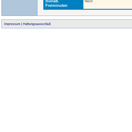
monatl.
Nein
Freiminuten
Impressum
|
Haftungsausschluß