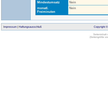
Mindestumsatz
Nein
monatl.
Nein
Freiminuten
Impressum
|
Haftungsausschluß
Copyright ©
Seiteninhalt
(Seitengröße vo