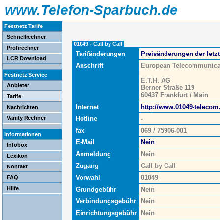
www.Telefon-Sparbuch.de
Festnetz Tarife
Schnellrechner
01049 - Call by Call
Profirechner
Tarifänderungen
Preisänderungen der letz
LCR Download
Anschrift
European Telecommunica
Festnetz Service
E.T.H. AG
Anbieter
Berner Straße 119
60437 Frankfurt / Main
Tarife
Internet
http://www.01049-teleco
Nachrichten
Vanity Rechner
Hotline
-
fax
069 / 75906-001
Informationen
E-Mail
Nein
Infobox
Anmeldung
Nein
Lexikon
Zugang
Call by Call
Kontakt
Vorwahl
01049
FAQ
Hilfe
Grundgebühr
Nein
Verbindungsgebühr
Nein
Einrichtungsgebühr
Nein