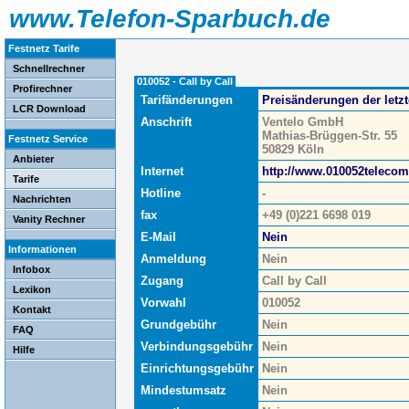
www.Telefon-Sparbuch.de
Festnetz Tarife
Schnellrechner
010052 - Call by Call
Profirechner
Tarifänderungen
Preisänderungen der letz
LCR Download
Anschrift
Ventelo GmbH
Mathias-Brüggen-Str. 55
Festnetz Service
50829 Köln
Anbieter
Internet
http://www.010052telecom
Tarife
Hotline
-
Nachrichten
fax
+49 (0)221 6698 019
Vanity Rechner
E-Mail
Nein
Informationen
Anmeldung
Nein
Infobox
Zugang
Call by Call
Lexikon
Vorwahl
010052
Kontakt
Grundgebühr
Nein
FAQ
Verbindungsgebühr
Nein
Hilfe
Einrichtungsgebühr
Nein
Mindestumsatz
Nein