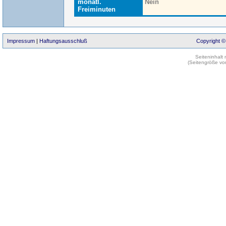
monatl.
Nein
Freiminuten
Impressum
|
Haftungsausschluß
Copyright ©
Seiteninhalt
(Seitengröße vo