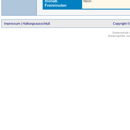
monatl.
Nein
Freiminuten
Impressum
|
Haftungsausschluß
Copyright ©
Seiteninhalt
(Seitengröße vo