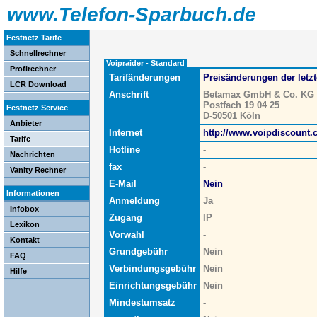
www.Telefon-Sparbuch.de
Festnetz Tarife
Schnellrechner
Voipraider - Standard
Profirechner
Tarifänderungen
Preisänderungen der letz
LCR Download
Anschrift
Betamax GmbH & Co. KG
Postfach 19 04 25
Festnetz Service
D-50501 Köln
Anbieter
Internet
http://www.voipdiscount
Tarife
Hotline
-
Nachrichten
fax
-
Vanity Rechner
E-Mail
Nein
Informationen
Anmeldung
Ja
Infobox
Zugang
IP
Lexikon
Vorwahl
-
Kontakt
Grundgebühr
Nein
FAQ
Verbindungsgebühr
Nein
Hilfe
Einrichtungsgebühr
Nein
Mindestumsatz
-