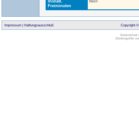
monatl.
Nein
Freiminuten
Impressum
|
Haftungsausschluß
Copyright ©
Seiteninhalt
(Seitengröße vo