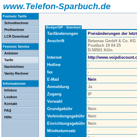
www.Telefon-Sparbuch.de
Festnetz Tarife
Schnellrechner
BudgetSIP - Standard
Profirechner
Tarifänderungen
Preisänderungen der letz
LCR Download
Anschrift
Betamax GmbH & Co. KG
Postfach 19 04 25
Festnetz Service
D-50501 Köln
Anbieter
Internet
http://www.voipdiscount
Tarife
Hotline
-
Nachrichten
fax
-
Vanity Rechner
E-Mail
Nein
Informationen
Anmeldung
Ja
Infobox
Zugang
IP
Lexikon
Vorwahl
-
Kontakt
Grundgebühr
Nein
FAQ
Verbindungsgebühr
Nein
Hilfe
Einrichtungsgebühr
Nein
Mindestumsatz
-