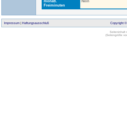
monatl.
Nein
Freiminuten
Impressum
|
Haftungsausschluß
Copyright ©
Seiteninhalt
(Seitengröße vo