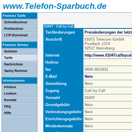
www.Telefon-Sparbuch.de
Festnetz Tarife
Schnellrechner
01047 - Call by Call
Profirechner
Tarifänderungen
Preisänderungen der letz
LCR Download
Anschrift
01071 Telecom GmbH
Postfach 1374
Festnetz Service
52517 Heinsberg
Anbieter
Internet
http://www.01047callbycal
Tarife
Hotline
-
Nachrichten
fax
0800-3623011
Vanity Rechner
E-Mail
Nein
Informationen
Anmeldung
Nein
Infobox
Zugang
Call by Call
Lexikon
Vorwahl
01047
Kontakt
Grundgebühr
Nein
FAQ
Verbindungsgebühr
Nein
Hilfe
Einrichtungsgebühr
Nein
Mindestumsatz
Nein