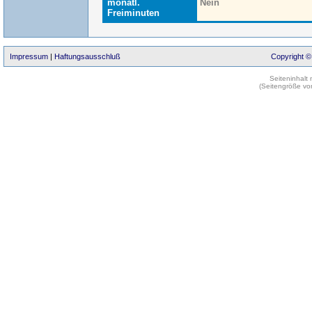
monatl.
Nein
Freiminuten
Impressum
|
Haftungsausschluß
Copyright ©
Seiteninhalt
(Seitengröße vo