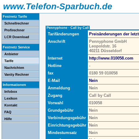
www.Telefon-Sparbuch.de
Festnetz Tarife
Schnellrechner
Pennyphone - Call by Call
Profirechner
Tarifänderungen
Preisänderungen der letz
LCR Download
Anschrift
Pennyphone GmbH
Leopoldstr. 16
Festnetz Service
40211 Düsseldorf
Anbieter
Internet
http://www.010058.com
Tarife
Hotline
-
Nachrichten
fax
0180 59 010058
Vanity Rechner
E-Mail
Nein
Informationen
Anmeldung
Nein
Infobox
Zugang
Call by Call
Lexikon
Vorwahl
010058
Kontakt
Grundgebühr
Nein
FAQ
Verbindungsgebühr
Nein
Hilfe
Einrichtungsgebühr
Nein
Mindestumsatz
Nein