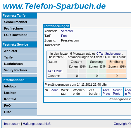
www.Telefon-Sparbuch.de
Festnetz Tarife
Schnellrechner
Tarifänderungen
Profirechner
Anbieter:
Versatel
LCR Download
Tarif:
Fon
Zugang:
Preselection
Festnetz Service
Tarifseiten:
Anbieter
In den letzten 6 Monaten gab es
0 Tarifänderungen
.
Die letzten 5 Tarifänderungen seit dem 14.11.2011 sind:
Tarife
Datum
Gesamt
Senkung
Erhöhung
Nachrichten
Zonen
Ø%
Zonen
Ø%
Zonen
Ø%
Vanity Rechner
14.11.2011
-
-
-
-
-
-
Gesamt:
0
-
0
-
0
-
Informationen
Preisänderungen vom 14.11.2011 21:40 Uhr
Infobox
Nr.
Zone
Werk-
Wochen-
Zeit-
Alter
Neuer
Änd
Lexikon
tag
ende
bereich
Preis
Preis
in P
Kontakt
Preisangaben i
FAQ
Hilfe
Impressum
|
Haftungsausschluß
Copyright ©