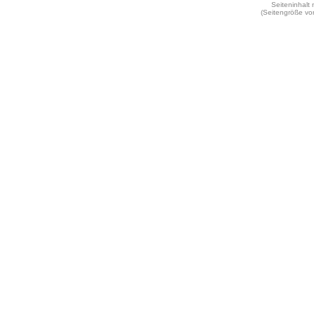
Seiteninhalt
(Seitengröße vo