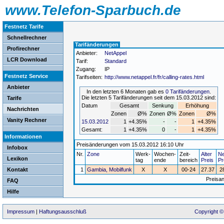
www.Telefon-Sparbuch.de
Festnetz Tarife
Schnellrechner
Tarifänderungen
Profirechner
Anbieter:
NetAppel
LCR Download
Tarif:
Standard
Zugang:
IP
Festnetz Service
Tarifseiten:
http://www.netappel.fr/fr/calling-rates.html
Anbieter
In den letzten 6 Monaten gab es
0 Tarifänderungen
.
Die letzten 5 Tarifänderungen seit dem 15.03.2012 sind:
Tarife
Datum
Gesamt
Senkung
Erhöhung
Nachrichten
Zonen
Ø%
Zonen
Ø%
Zonen
Ø%
Vanity Rechner
15.03.2012
1
+4.35%
-
-
1
+4.35%
Gesamt:
1
+4.35%
0
-
1
+4.35%
Informationen
Preisänderungen vom 15.03.2012 16:10 Uhr
Infobox
Nr.
Zone
Werk-
Wochen-
Zeit-
Alter
Ne
Lexikon
tag
ende
bereich
Preis
Pr
Kontakt
1
Gambia, Mobilfunk
X
X
00-24
27.37
2
Preisa
FAQ
Hilfe
Impressum
|
Haftungsausschluß
Copyright ©