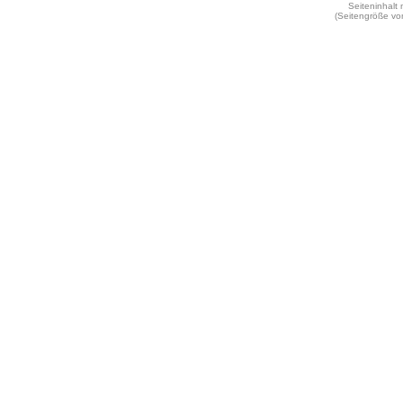
Seiteninhalt
(Seitengröße vo