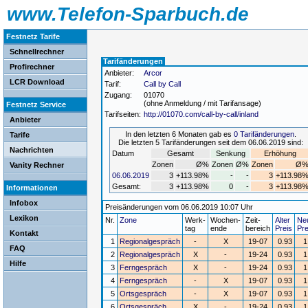
www.Telefon-Sparbuch.de
Festnetz Tarife
Schnellrechner
Tarifänderungen
Profirechner
Anbieter:
Arcor
LCR Download
Tarif:
Call by Call
Zugang:
01070
(ohne Anmeldung / mit Tarifansage)
Festnetz Service
Tarifseiten:
http://01070.com/call-by-call/inland
Anbieter
In den letzten 6 Monaten gab es
0 Tarifänderungen
.
Tarife
Die letzten 5 Tarifänderungen seit dem 06.06.2019 sind:
Nachrichten
Datum
Gesamt
Senkung
Erhöhung
Zonen
Ø%
Zonen
Ø%
Zonen
Ø
Vanity Rechner
06.06.2019
3
+113.98%
-
-
3
+113.98
Gesamt:
3
+113.98%
0
-
3
+113.98
Informationen
Infobox
Preisänderungen vom 06.06.2019 10:07 Uhr
Lexikon
Nr.
Zone
Werk-
Wochen-
Zeit-
Alter
Ne
tag
ende
bereich
Preis
Pre
Kontakt
1
Regionalgespräch
-
X
19-07
0.93
1
FAQ
2
Regionalgespräch
X
-
19-24
0.93
1
Hilfe
3
Ferngespräch
X
-
19-24
0.93
1
4
Ferngespräch
-
X
19-07
0.93
1
5
Ortsgespräch
-
X
19-07
0.93
1
6
Ortsgespräch
X
-
19-24
0.93
1