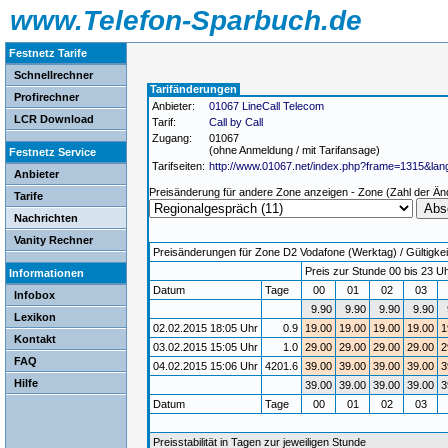
www.Telefon-Sparbuch.de
Festnetz Tarife
Schnellrechner
Tarifänderungen
Profirechner
Anbieter:
01067 LineCall Telecom
LCR Download
Tarif:
Call by Call
Zugang:
01067
(ohne Anmeldung / mit Tarifansage)
Festnetz Service
Tarifseiten:
http://www.01067.net/index.php?frame=1315&lan
Anbieter
Preisänderung für andere Zone anzeigen - Zone (Zahl der Än
Tarife
Nachrichten
Vanity Rechner
Preisänderungen für Zone D2 Vodafone (Werktag) / Gültigkeit
Preis zur Stunde 00 bis 23 Uh
Informationen
Datum
Tage
00
01
02
03
Infobox
9.90
9.90
9.90
9.90
Lexikon
02.02.2015 18:05 Uhr
0.9
19.00
19.00
19.00
19.00
1
Kontakt
03.02.2015 15:05 Uhr
1.0
29.00
29.00
29.00
29.00
2
FAQ
04.02.2015 15:06 Uhr
4201.6
39.00
39.00
39.00
39.00
3
Hilfe
39.00
39.00
39.00
39.00
3
Datum
Tage
00
01
02
03
Preisstabilität in Tagen zur jeweiligen Stunde