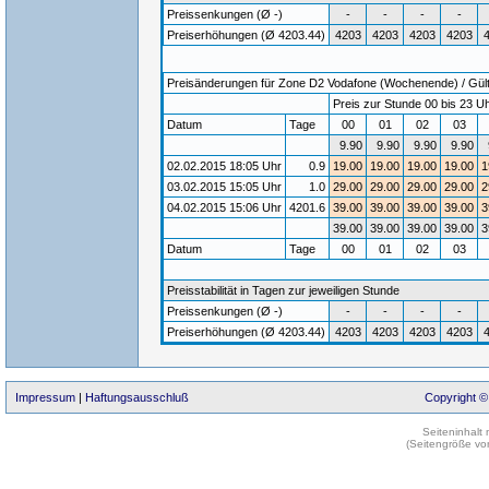
Preissenkungen (Ø -)
-
-
-
-
Preiserhöhungen (Ø 4203.44)
4203
4203
4203
4203
Preisänderungen für Zone D2 Vodafone (Wochenende) / Gülti
Preis zur Stunde 00 bis 23 Uh
Datum
Tage
00
01
02
03
9.90
9.90
9.90
9.90
02.02.2015 18:05 Uhr
0.9
19.00
19.00
19.00
19.00
1
03.02.2015 15:05 Uhr
1.0
29.00
29.00
29.00
29.00
2
04.02.2015 15:06 Uhr
4201.6
39.00
39.00
39.00
39.00
3
39.00
39.00
39.00
39.00
3
Datum
Tage
00
01
02
03
Preisstabilität in Tagen zur jeweiligen Stunde
Preissenkungen (Ø -)
-
-
-
-
Preiserhöhungen (Ø 4203.44)
4203
4203
4203
4203
Impressum
|
Haftungsausschluß
Copyright ©
Seiteninhalt
(Seitengröße vo