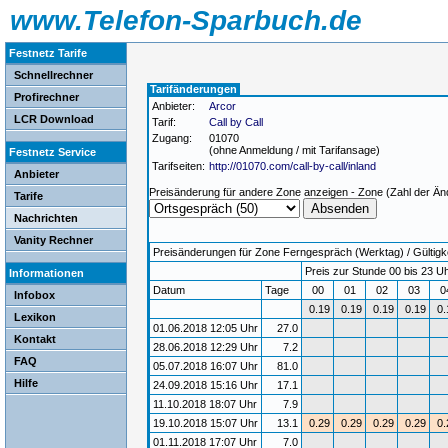
www.Telefon-Sparbuch.de
Festnetz Tarife
Schnellrechner
Tarifänderungen
Profirechner
Anbieter:
Arcor
LCR Download
Tarif:
Call by Call
Zugang:
01070
(ohne Anmeldung / mit Tarifansage)
Festnetz Service
Tarifseiten:
http://01070.com/call-by-call/inland
Anbieter
Preisänderung für andere Zone anzeigen - Zone (Zahl der Än
Tarife
Nachrichten
Vanity Rechner
Preisänderungen für Zone Ferngespräch (Werktag) / Gültigke
Preis zur Stunde 00 bis 23 Uh
Informationen
Datum
Tage
00
01
02
03
0
Infobox
0.19
0.19
0.19
0.19
0.
Lexikon
01.06.2018 12:05 Uhr
27.0
Kontakt
28.06.2018 12:29 Uhr
7.2
FAQ
05.07.2018 16:07 Uhr
81.0
Hilfe
24.09.2018 15:16 Uhr
17.1
11.10.2018 18:07 Uhr
7.9
19.10.2018 15:07 Uhr
13.1
0.29
0.29
0.29
0.29
0.
01.11.2018 17:07 Uhr
7.0