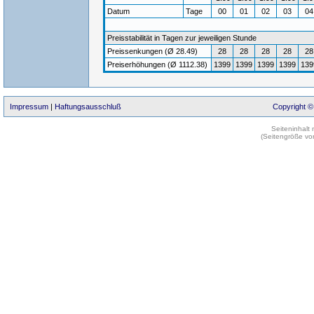
Datum
Tage
00
01
02
03
0
Preisstabilität in Tagen zur jeweiligen Stunde
Preissenkungen (Ø 28.49)
28
28
28
28
28
Preiserhöhungen (Ø 1112.38)
1399
1399
1399
1399
139
Impressum
|
Haftungsausschluß
Copyright ©
Seiteninhalt
(Seitengröße vo