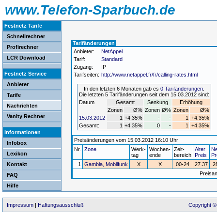
www.Telefon-Sparbuch.de
Festnetz Tarife
Schnellrechner
Tarifänderungen
Profirechner
Anbieter:
NetAppel
LCR Download
Tarif:
Standard
Zugang:
IP
Festnetz Service
Tarifseiten:
http://www.netappel.fr/fr/calling-rates.html
Anbieter
In den letzten 6 Monaten gab es
0 Tarifänderungen
.
Die letzten 5 Tarifänderungen seit dem 15.03.2012 sind:
Tarife
Datum
Gesamt
Senkung
Erhöhung
Nachrichten
Zonen
Ø%
Zonen
Ø%
Zonen
Ø%
Vanity Rechner
15.03.2012
1
+4.35%
-
-
1
+4.35%
Gesamt:
1
+4.35%
0
-
1
+4.35%
Informationen
Preisänderungen vom 15.03.2012 16:10 Uhr
Infobox
Nr.
Zone
Werk-
Wochen-
Zeit-
Alter
Ne
Lexikon
tag
ende
bereich
Preis
Pr
Kontakt
1
Gambia, Mobilfunk
X
X
00-24
27.37
2
Preisa
FAQ
Hilfe
Impressum
|
Haftungsausschluß
Copyright ©