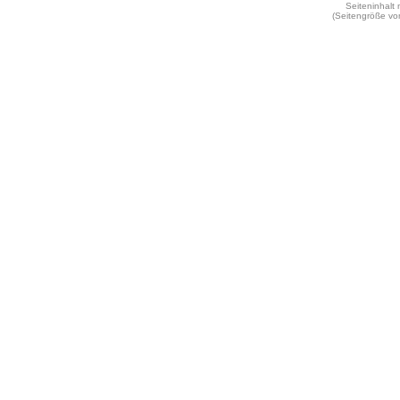
Seiteninhalt
(Seitengröße vo