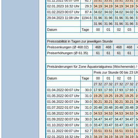
01.11.2022 00:07 Uhr
62.7
33.51
33.51
33.51
33.51
3
02.01.2023 16:32 Uhr
29.3
34.19
34.19
34.19
34.19
3
01.02.2023 00:07 Uhr
87.4
34.02
34.02
34.02
34.02
3
29.04.2023 11:08 Uhr
1194.6
31.96
31.96
31.96
31.96
3
31.96
31.96
31.96
31.96
3
Datum
Tage
00
01
02
03
Preisstabilität in Tagen zur jeweiligen Stunde
Preissenkungen (Ø 468.02)
468
468
468
468
Preiserhöhungen (Ø 61.35)
61
61
61
61
Preisänderungen für Zone Äquatorialguinea (Wochenende) / G
Preis zur Stunde 00 bis 23 Uh
Datum
Tage
00
01
02
03
27.32
27.32
27.32
27.32
2
01.04.2022 00:07 Uhr
30.0
17.93
17.93
17.93
17.93
1
01.05.2022 00:07 Uhr
31.0
19.25
19.25
19.25
19.25
1
01.06.2022 00:07 Uhr
30.0
30.21
30.21
30.21
30.21
3
01.07.2022 01:07 Uhr
31.0
20.48
20.48
20.48
20.48
2
01.08.2022 00:07 Uhr
31.0
34.53
34.53
34.53
34.53
3
01.09.2022 00:07 Uhr
30.0
34.47
34.47
34.47
34.47
3
01.10.2022 00:07 Uhr
31.0
33.47
33.47
33.47
33.47
3
01.11.2022 00:07 Uhr
62.7
33.51
33.51
33.51
33.51
3
02.01.2023 16:32 Uhr
29.3
34.19
34.19
34.19
34.19
3