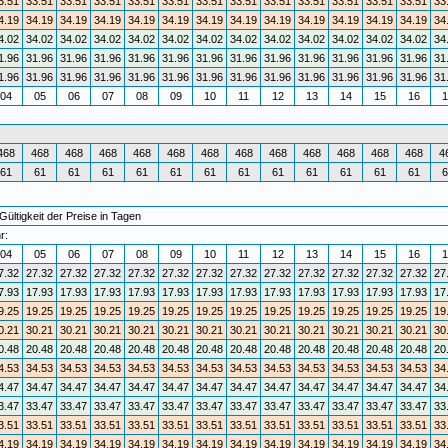
3.51
33.51
33.51
33.51
33.51
33.51
33.51
33.51
33.51
33.51
33.51
33.51
33.51
33
4.19
34.19
34.19
34.19
34.19
34.19
34.19
34.19
34.19
34.19
34.19
34.19
34.19
34
4.02
34.02
34.02
34.02
34.02
34.02
34.02
34.02
34.02
34.02
34.02
34.02
34.02
34
1.96
31.96
31.96
31.96
31.96
31.96
31.96
31.96
31.96
31.96
31.96
31.96
31.96
31
1.96
31.96
31.96
31.96
31.96
31.96
31.96
31.96
31.96
31.96
31.96
31.96
31.96
31
04
05
06
07
08
09
10
11
12
13
14
15
16
1
468
468
468
468
468
468
468
468
468
468
468
468
468
4
61
61
61
61
61
61
61
61
61
61
61
61
61
6
ültigkeit der Preise in Tagen
r:
04
05
06
07
08
09
10
11
12
13
14
15
16
1
7.32
27.32
27.32
27.32
27.32
27.32
27.32
27.32
27.32
27.32
27.32
27.32
27.32
27
7.93
17.93
17.93
17.93
17.93
17.93
17.93
17.93
17.93
17.93
17.93
17.93
17.93
17
9.25
19.25
19.25
19.25
19.25
19.25
19.25
19.25
19.25
19.25
19.25
19.25
19.25
19
0.21
30.21
30.21
30.21
30.21
30.21
30.21
30.21
30.21
30.21
30.21
30.21
30.21
30
0.48
20.48
20.48
20.48
20.48
20.48
20.48
20.48
20.48
20.48
20.48
20.48
20.48
20
4.53
34.53
34.53
34.53
34.53
34.53
34.53
34.53
34.53
34.53
34.53
34.53
34.53
34
4.47
34.47
34.47
34.47
34.47
34.47
34.47
34.47
34.47
34.47
34.47
34.47
34.47
34
3.47
33.47
33.47
33.47
33.47
33.47
33.47
33.47
33.47
33.47
33.47
33.47
33.47
33
3.51
33.51
33.51
33.51
33.51
33.51
33.51
33.51
33.51
33.51
33.51
33.51
33.51
33
4.19
34.19
34.19
34.19
34.19
34.19
34.19
34.19
34.19
34.19
34.19
34.19
34.19
34