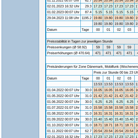
01.11.2022 00:07 Uhr
62.7
20.54
20.54
20.54
20.54
2
02.01.2023 16:32 Uhr
29.3
17.23
17.23
17.23
17.23
1
01.02.2023 00:07 Uhr
87.4
5.15
5.15
5.15
5.15
29.04.2023 11:08 Uhr
1195.2
19.80
19.80
19.80
19.80
1
19.80
19.80
19.80
19.80
1
Datum
Tage
00
01
02
03
Preisstabilität in Tagen zur jeweiligen Stunde
Preissenkungen (Ø 58.92)
59
59
59
59
Preiserhöhungen (Ø 470.64)
471
471
471
471
Preisänderungen für Zone Dänemark, Mobilfunk (Wochenende)
Preis zur Stunde 00 bis 23 Uh
Datum
Tage
00
01
02
03
13.53
13.53
13.53
13.53
1
01.04.2022 00:07 Uhr
30.0
16.05
16.05
16.05
16.05
1
01.05.2022 00:07 Uhr
31.0
21.42
21.42
21.42
21.42
2
01.06.2022 00:07 Uhr
30.0
6.25
6.25
6.25
6.25
01.07.2022 01:07 Uhr
31.0
15.58
15.58
15.58
15.58
1
01.08.2022 00:07 Uhr
31.0
16.31
16.31
16.31
16.31
1
01.09.2022 00:07 Uhr
30.0
15.40
15.40
15.40
15.40
1
01.10.2022 00:07 Uhr
31.0
18.71
18.71
18.71
18.71
1
01.11.2022 00:07 Uhr
62.7
20.54
20.54
20.54
20.54
2
02.01.2023 16:32 Uhr
29.3
17.23
17.23
17.23
17.23
1