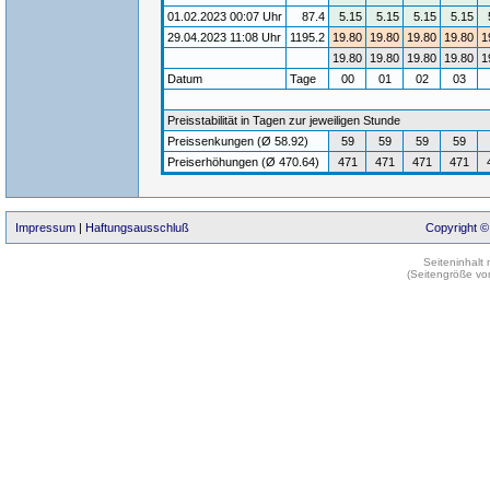
01.02.2023 00:07 Uhr
87.4
5.15
5.15
5.15
5.15
29.04.2023 11:08 Uhr
1195.2
19.80
19.80
19.80
19.80
1
19.80
19.80
19.80
19.80
1
Datum
Tage
00
01
02
03
Preisstabilität in Tagen zur jeweiligen Stunde
Preissenkungen (Ø 58.92)
59
59
59
59
Preiserhöhungen (Ø 470.64)
471
471
471
471
Impressum
|
Haftungsausschluß
Copyright ©
Seiteninhalt
(Seitengröße vo