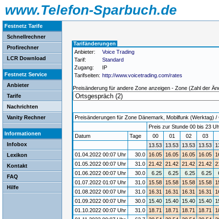
www.Telefon-Sparbuch.de
Festnetz Tarife
Schnellrechner
Tarifänderungen
Profirechner
Anbieter:
Voice Trading
LCR Download
Tarif:
Standard
Zugang:
IP
Festnetz Service
Tarifseiten:
http://www.voicetrading.com/rates
Anbieter
Preisänderung für andere Zone anzeigen - Zone (Zahl der Än
Tarife
Nachrichten
Vanity Rechner
Preisänderungen für Zone Dänemark, Mobilfunk (Werktag) / G
Preis zur Stunde 00 bis 23 Uh
Informationen
Datum
Tage
00
01
02
03
Infobox
13.53
13.53
13.53
13.53
1
01.04.2022 00:07 Uhr
30.0
16.05
16.05
16.05
16.05
1
Lexikon
01.05.2022 00:07 Uhr
31.0
21.42
21.42
21.42
21.42
2
Kontakt
01.06.2022 00:07 Uhr
30.0
6.25
6.25
6.25
6.25
FAQ
01.07.2022 01:07 Uhr
31.0
15.58
15.58
15.58
15.58
1
Hilfe
01.08.2022 00:07 Uhr
31.0
16.31
16.31
16.31
16.31
1
01.09.2022 00:07 Uhr
30.0
15.40
15.40
15.40
15.40
1
01.10.2022 00:07 Uhr
31.0
18.71
18.71
18.71
18.71
1