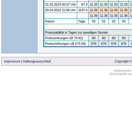
01.02.2023 00:07 Uhr
87.4
11.33
11.33
11.33
11.33
1
29.04.2023 11:08 Uhr
1197.4
11.36
11.36
11.36
11.36
1
11.36
11.36
11.36
11.36
1
Datum
Tage
00
01
02
03
Preisstabilität in Tagen zur jeweiligen Stunde
Preissenkungen (Ø 79.82)
80
80
80
80
Preiserhöhungen (Ø 675.69)
676
676
676
676
Impressum
|
Haftungsausschluß
Copyright ©
Seiteninhalt
(Seitengröße vo