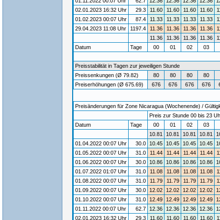
01.11.2022 00:07 Uhr
62.7
12.36
12.36
12.36
12.36
1
02.01.2023 16:32 Uhr
29.3
11.60
11.60
11.60
11.60
1
01.02.2023 00:07 Uhr
87.4
11.33
11.33
11.33
11.33
1
29.04.2023 11:08 Uhr
1197.4
11.36
11.36
11.36
11.36
1
11.36
11.36
11.36
11.36
1
Datum
Tage
00
01
02
03
Preisstabilität in Tagen zur jeweiligen Stunde
Preissenkungen (Ø 79.82)
80
80
80
80
Preiserhöhungen (Ø 675.69)
676
676
676
676
Preisänderungen für Zone Nicaragua (Wochenende) / Gültigke
Preis zur Stunde 00 bis 23 Uh
Datum
Tage
00
01
02
03
10.81
10.81
10.81
10.81
1
01.04.2022 00:07 Uhr
30.0
10.45
10.45
10.45
10.45
1
01.05.2022 00:07 Uhr
31.0
11.44
11.44
11.44
11.44
1
01.06.2022 00:07 Uhr
30.0
10.86
10.86
10.86
10.86
1
01.07.2022 01:07 Uhr
31.0
11.08
11.08
11.08
11.08
1
01.08.2022 00:07 Uhr
31.0
11.79
11.79
11.79
11.79
1
01.09.2022 00:07 Uhr
30.0
12.02
12.02
12.02
12.02
1
01.10.2022 00:07 Uhr
31.0
12.49
12.49
12.49
12.49
1
01.11.2022 00:07 Uhr
62.7
12.36
12.36
12.36
12.36
1
02.01.2023 16:32 Uhr
29.3
11.60
11.60
11.60
11.60
1