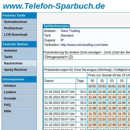
www.Telefon-Sparbuch.de
Festnetz Tarife
Schnellrechner
Tarifänderungen
Profirechner
Anbieter:
Voice Trading
LCR Download
Tarif:
Standard
Zugang:
IP
Festnetz Service
Tarifseiten:
http://www.voicetrading.com/rates
Anbieter
Preisänderung für andere Zone anzeigen - Zone (Zahl der Än
Tarife
Nachrichten
Vanity Rechner
Preisänderungen für Zone Nicaragua (Werktag) / Gültigkeit d
Preis zur Stunde 00 bis 23 Uh
Informationen
Datum
Tage
00
01
02
03
Infobox
10.81
10.81
10.81
10.81
1
01.04.2022 00:07 Uhr
30.0
10.45
10.45
10.45
10.45
1
Lexikon
01.05.2022 00:07 Uhr
31.0
11.44
11.44
11.44
11.44
1
Kontakt
01.06.2022 00:07 Uhr
30.0
10.86
10.86
10.86
10.86
1
FAQ
01.07.2022 01:07 Uhr
31.0
11.08
11.08
11.08
11.08
1
Hilfe
01.08.2022 00:07 Uhr
31.0
11.79
11.79
11.79
11.79
1
01.09.2022 00:07 Uhr
30.0
12.02
12.02
12.02
12.02
1
01.10.2022 00:07 Uhr
31.0
12.49
12.49
12.49
12.49
1