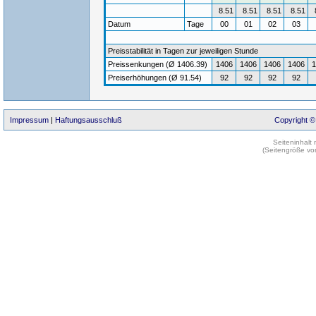
8.51
8.51
8.51
8.51
Datum
Tage
00
01
02
03
Preisstabilität in Tagen zur jeweiligen Stunde
Preissenkungen (Ø 1406.39)
1406
1406
1406
1406
1
Preiserhöhungen (Ø 91.54)
92
92
92
92
Impressum
|
Haftungsausschluß
Copyright ©
Seiteninhalt
(Seitengröße vo