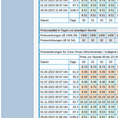
02.01.2023 16:32 Uhr
29.3
8.78
8.78
8.78
8.78
01.02.2023 00:07 Uhr
87.4
8.53
8.53
8.53
8.53
29.04.2023 11:08 Uhr
1196.0
8.51
8.51
8.51
8.51
8.51
8.51
8.51
8.51
Datum
Tage
00
01
02
03
Preisstabilität in Tagen zur jeweiligen Stunde
Preissenkungen (Ø 1406.39)
1406
1406
1406
1406
1
Preiserhöhungen (Ø 91.54)
92
92
92
92
Preisänderungen für Zone Oman (Wochenende) / Gültigkeit d
Preis zur Stunde 00 bis 23 Uh
Datum
Tage
00
01
02
03
8.73
8.73
8.73
8.73
01.04.2022 00:07 Uhr
61.0
9.39
9.39
9.39
9.39
01.06.2022 00:07 Uhr
30.0
9.59
9.59
9.59
9.59
01.07.2022 01:07 Uhr
31.0
9.48
9.48
9.48
9.48
01.08.2022 00:07 Uhr
31.0
9.70
9.70
9.70
9.70
01.09.2022 00:07 Uhr
30.0
9.94
9.94
9.94
9.94
01.10.2022 00:07 Uhr
31.0
10.19
10.19
10.19
10.19
1
01.11.2022 00:07 Uhr
62.7
10.10
10.10
10.10
10.10
1
02.01.2023 16:32 Uhr
29.3
8.78
8.78
8.78
8.78
01.02.2023 00:07 Uhr
87.4
8.53
8.53
8.53
8.53
29.04.2023 11:08 Uhr
1196.0
8.51
8.51
8.51
8.51