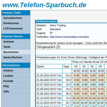
www.Telefon-Sparbuch.de
Festnetz Tarife
Schnellrechner
Tarifänderungen
Profirechner
Anbieter:
Voice Trading
LCR Download
Tarif:
Standard
Zugang:
IP
Festnetz Service
Tarifseiten:
http://www.voicetrading.com/rates
Anbieter
Preisänderung für andere Zone anzeigen - Zone (Zahl der Än
Tarife
Nachrichten
Vanity Rechner
Preisänderungen für Zone Oman (Werktag) / Gültigkeit der P
Preis zur Stunde 00 bis 23 Uh
Informationen
Datum
Tage
00
01
02
03
Infobox
8.73
8.73
8.73
8.73
01.04.2022 00:07 Uhr
61.0
9.39
9.39
9.39
9.39
Lexikon
01.06.2022 00:07 Uhr
30.0
9.59
9.59
9.59
9.59
Kontakt
01.07.2022 01:07 Uhr
31.0
9.48
9.48
9.48
9.48
FAQ
01.08.2022 00:07 Uhr
31.0
9.70
9.70
9.70
9.70
Hilfe
01.09.2022 00:07 Uhr
30.0
9.94
9.94
9.94
9.94
01.10.2022 00:07 Uhr
31.0
10.19
10.19
10.19
10.19
1
01.11.2022 00:07 Uhr
62.7
10.10
10.10
10.10
10.10
1