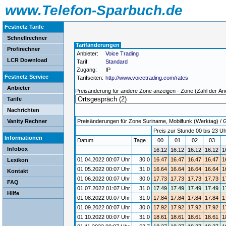
www.Telefon-Sparbuch.de
Festnetz Tarife
Schnellrechner
Tarifänderungen
Profirechner
Anbieter:
Voice Trading
LCR Download
Tarif:
Standard
Zugang:
IP
Festnetz Service
Tarifseiten:
http://www.voicetrading.com/rates
Anbieter
Preisänderung für andere Zone anzeigen - Zone (Zahl der Än
Tarife
Nachrichten
Vanity Rechner
Preisänderungen für Zone Suriname, Mobilfunk (Werktag) / Gü
Preis zur Stunde 00 bis 23 Uh
Informationen
Datum
Tage
00
01
02
03
Infobox
16.12
16.12
16.12
16.12
1
01.04.2022 00:07 Uhr
30.0
16.47
16.47
16.47
16.47
1
Lexikon
01.05.2022 00:07 Uhr
31.0
16.64
16.64
16.64
16.64
1
Kontakt
01.06.2022 00:07 Uhr
30.0
17.73
17.73
17.73
17.73
1
FAQ
01.07.2022 01:07 Uhr
31.0
17.49
17.49
17.49
17.49
1
Hilfe
01.08.2022 00:07 Uhr
31.0
17.84
17.84
17.84
17.84
1
01.09.2022 00:07 Uhr
30.0
17.92
17.92
17.92
17.92
1
01.10.2022 00:07 Uhr
31.0
18.61
18.61
18.61
18.61
1