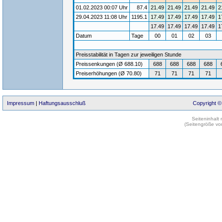
01.02.2023 00:07 Uhr
87.4
21.49
21.49
21.49
21.49
2
29.04.2023 11:08 Uhr
1195.1
17.49
17.49
17.49
17.49
1
17.49
17.49
17.49
17.49
1
Datum
Tage
00
01
02
03
Preisstabilität in Tagen zur jeweiligen Stunde
Preissenkungen (Ø 688.10)
688
688
688
688
Preiserhöhungen (Ø 70.80)
71
71
71
71
Impressum
|
Haftungsausschluß
Copyright ©
Seiteninhalt
(Seitengröße vo