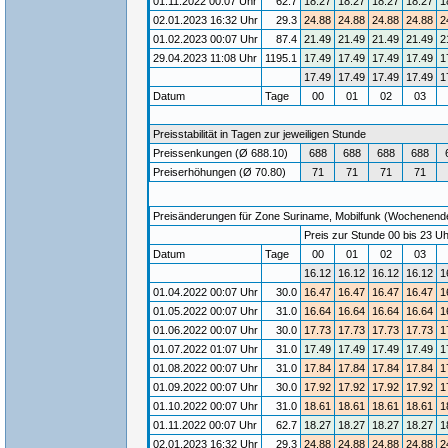
01.11.2022 00:07 Uhr
62.7
18.27
18.27
18.27
18.27
1
02.01.2023 16:32 Uhr
29.3
24.88
24.88
24.88
24.88
2
01.02.2023 00:07 Uhr
87.4
21.49
21.49
21.49
21.49
2
29.04.2023 11:08 Uhr
1195.1
17.49
17.49
17.49
17.49
1
17.49
17.49
17.49
17.49
1
Datum
Tage
00
01
02
03
Preisstabilität in Tagen zur jeweiligen Stunde
Preissenkungen (Ø 688.10)
688
688
688
688
Preiserhöhungen (Ø 70.80)
71
71
71
71
Preisänderungen für Zone Suriname, Mobilfunk (Wochenende) 
Preis zur Stunde 00 bis 23 Uh
Datum
Tage
00
01
02
03
16.12
16.12
16.12
16.12
1
01.04.2022 00:07 Uhr
30.0
16.47
16.47
16.47
16.47
1
01.05.2022 00:07 Uhr
31.0
16.64
16.64
16.64
16.64
1
01.06.2022 00:07 Uhr
30.0
17.73
17.73
17.73
17.73
1
01.07.2022 01:07 Uhr
31.0
17.49
17.49
17.49
17.49
1
01.08.2022 00:07 Uhr
31.0
17.84
17.84
17.84
17.84
1
01.09.2022 00:07 Uhr
30.0
17.92
17.92
17.92
17.92
1
01.10.2022 00:07 Uhr
31.0
18.61
18.61
18.61
18.61
1
01.11.2022 00:07 Uhr
62.7
18.27
18.27
18.27
18.27
1
02.01.2023 16:32 Uhr
29.3
24.88
24.88
24.88
24.88
2