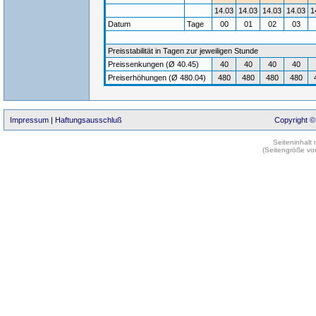
14.03
14.03
14.03
14.03
1
Datum
Tage
00
01
02
03
Preisstabilität in Tagen zur jeweiligen Stunde
Preissenkungen (Ø 40.45)
40
40
40
40
Preiserhöhungen (Ø 480.04)
480
480
480
480
Impressum
|
Haftungsausschluß
Copyright ©
Seiteninhalt
(Seitengröße vo