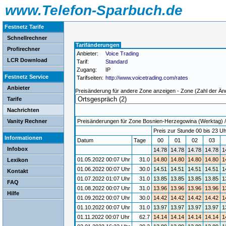
www.Telefon-Sparbuch.de
Festnetz Tarife
Schnellrechner
Tarifänderungen
Profirechner
Anbieter:
Voice Trading
LCR Download
Tarif:
Standard
Zugang:
IP
Festnetz Service
Tarifseiten:
http://www.voicetrading.com/rates
Anbieter
Preisänderung für andere Zone anzeigen - Zone (Zahl der Än
Tarife
Nachrichten
Vanity Rechner
Preisänderungen für Zone Bosnien-Herzegowina (Werktag) / G
Preis zur Stunde 00 bis 23 Uh
Informationen
Datum
Tage
00
01
02
03
Infobox
14.78
14.78
14.78
14.78
1
01.05.2022 00:07 Uhr
31.0
14.80
14.80
14.80
14.80
1
Lexikon
01.06.2022 00:07 Uhr
30.0
14.51
14.51
14.51
14.51
1
Kontakt
01.07.2022 01:07 Uhr
31.0
13.85
13.85
13.85
13.85
1
FAQ
01.08.2022 00:07 Uhr
31.0
13.96
13.96
13.96
13.96
1
Hilfe
01.09.2022 00:07 Uhr
30.0
14.42
14.42
14.42
14.42
1
01.10.2022 00:07 Uhr
31.0
13.97
13.97
13.97
13.97
1
01.11.2022 00:07 Uhr
62.7
14.14
14.14
14.14
14.14
1