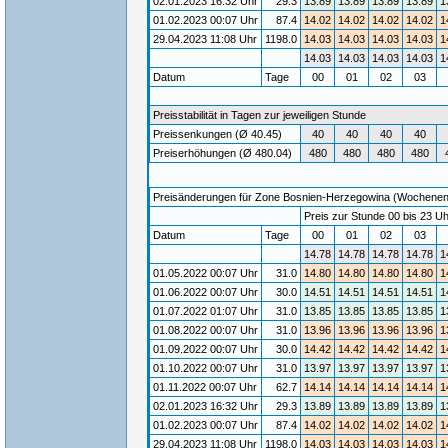
02.01.2023 16:32 Uhr
29.3
13.89
13.89
13.89
13.89
1
01.02.2023 00:07 Uhr
87.4
14.02
14.02
14.02
14.02
1
29.04.2023 11:08 Uhr
1198.0
14.03
14.03
14.03
14.03
1
14.03
14.03
14.03
14.03
1
Datum
Tage
00
01
02
03
Preisstabilität in Tagen zur jeweiligen Stunde
Preissenkungen (Ø 40.45)
40
40
40
40
Preiserhöhungen (Ø 480.04)
480
480
480
480
Preisänderungen für Zone Bosnien-Herzegowina (Wochenende)
Preis zur Stunde 00 bis 23 Uh
Datum
Tage
00
01
02
03
14.78
14.78
14.78
14.78
1
01.05.2022 00:07 Uhr
31.0
14.80
14.80
14.80
14.80
1
01.06.2022 00:07 Uhr
30.0
14.51
14.51
14.51
14.51
1
01.07.2022 01:07 Uhr
31.0
13.85
13.85
13.85
13.85
1
01.08.2022 00:07 Uhr
31.0
13.96
13.96
13.96
13.96
1
01.09.2022 00:07 Uhr
30.0
14.42
14.42
14.42
14.42
1
01.10.2022 00:07 Uhr
31.0
13.97
13.97
13.97
13.97
1
01.11.2022 00:07 Uhr
62.7
14.14
14.14
14.14
14.14
1
02.01.2023 16:32 Uhr
29.3
13.89
13.89
13.89
13.89
1
01.02.2023 00:07 Uhr
87.4
14.02
14.02
14.02
14.02
1
29.04.2023 11:08 Uhr
1198.0
14.03
14.03
14.03
14.03
1