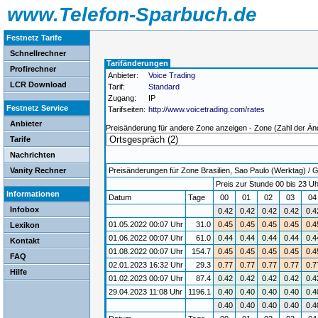
www.Telefon-Sparbuch.de
Festnetz Tarife
Schnellrechner
Tarifänderungen
Profirechner
Anbieter:
Voice Trading
LCR Download
Tarif:
Standard
Zugang:
IP
Festnetz Service
Tarifseiten:
http://www.voicetrading.com/rates
Anbieter
Preisänderung für andere Zone anzeigen - Zone (Zahl der Än
Tarife
Nachrichten
Vanity Rechner
Preisänderungen für Zone Brasilien, Sao Paulo (Werktag) / Gü
Preis zur Stunde 00 bis 23 Uh
Informationen
Datum
Tage
00
01
02
03
0
Infobox
0.42
0.42
0.42
0.42
0.4
01.05.2022 00:07 Uhr
31.0
0.45
0.45
0.45
0.45
0.4
Lexikon
01.06.2022 00:07 Uhr
61.0
0.44
0.44
0.44
0.44
0.4
Kontakt
01.08.2022 00:07 Uhr
154.7
0.45
0.45
0.45
0.45
0.4
FAQ
02.01.2023 16:32 Uhr
29.3
0.77
0.77
0.77
0.77
0.7
Hilfe
01.02.2023 00:07 Uhr
87.4
0.42
0.42
0.42
0.42
0.4
29.04.2023 11:08 Uhr
1196.1
0.40
0.40
0.40
0.40
0.4
0.40
0.40
0.40
0.40
0.4