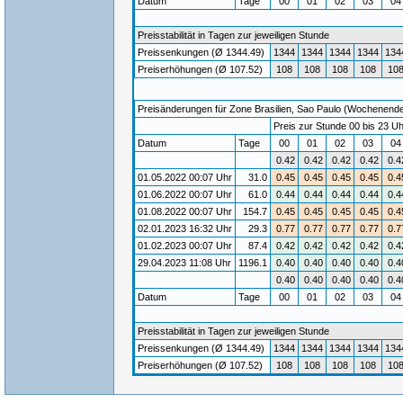
Datum
Tage
00
01
02
03
0
Preisstabilität in Tagen zur jeweiligen Stunde
Preissenkungen (Ø 1344.49)
1344
1344
1344
1344
134
Preiserhöhungen (Ø 107.52)
108
108
108
108
10
Preisänderungen für Zone Brasilien, Sao Paulo (Wochenende) 
Preis zur Stunde 00 bis 23 Uh
Datum
Tage
00
01
02
03
0
0.42
0.42
0.42
0.42
0.4
01.05.2022 00:07 Uhr
31.0
0.45
0.45
0.45
0.45
0.4
01.06.2022 00:07 Uhr
61.0
0.44
0.44
0.44
0.44
0.4
01.08.2022 00:07 Uhr
154.7
0.45
0.45
0.45
0.45
0.4
02.01.2023 16:32 Uhr
29.3
0.77
0.77
0.77
0.77
0.7
01.02.2023 00:07 Uhr
87.4
0.42
0.42
0.42
0.42
0.4
29.04.2023 11:08 Uhr
1196.1
0.40
0.40
0.40
0.40
0.4
0.40
0.40
0.40
0.40
0.4
Datum
Tage
00
01
02
03
0
Preisstabilität in Tagen zur jeweiligen Stunde
Preissenkungen (Ø 1344.49)
1344
1344
1344
1344
134
Preiserhöhungen (Ø 107.52)
108
108
108
108
10