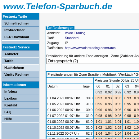
www.Telefon-Sparbuch.de
Festnetz Tarife
Schnellrechner
Tarifänderungen
Profirechner
Anbieter:
Voice Trading
LCR Download
Tarif:
Standard
Zugang:
IP
Festnetz Service
Tarifseiten:
http://www.voicetrading.com/rates
Anbieter
Preisänderung für andere Zone anzeigen - Zone (Zahl der Än
Tarife
Nachrichten
Vanity Rechner
Preisänderungen für Zone Brasilien, Mobilfunk (Werktag) / Gü
Preis zur Stunde 00 bis 23 Uh
Informationen
Datum
Tage
00
01
02
03
0
Infobox
0.92
0.92
0.92
0.92
0.9
01.04.2022 00:07 Uhr
30.0
0.93
0.93
0.93
0.93
0.9
Lexikon
01.05.2022 00:07 Uhr
31.0
0.95
0.95
0.95
0.95
0.9
Kontakt
01.06.2022 00:07 Uhr
30.0
0.96
0.96
0.96
0.96
0.9
FAQ
01.07.2022 01:07 Uhr
31.0
0.98
0.98
0.98
0.98
0.9
Hilfe
01.08.2022 00:07 Uhr
61.0
1.01
1.01
1.01
1.01
1.0
01.10.2022 00:07 Uhr
31.0
1.02
1.02
1.02
1.02
1.0
01.11.2022 00:07 Uhr
62.7
1.04
1.04
1.04
1.04
1.0