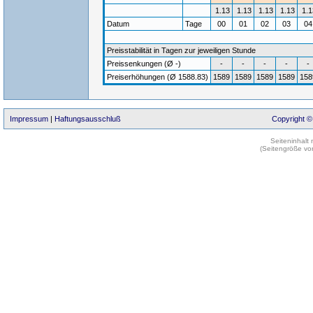
1.13
1.13
1.13
1.13
1.1
Datum
Tage
00
01
02
03
0
Preisstabilität in Tagen zur jeweiligen Stunde
Preissenkungen (Ø -)
-
-
-
-
-
Preiserhöhungen (Ø 1588.83)
1589
1589
1589
1589
158
Impressum
|
Haftungsausschluß
Copyright ©
Seiteninhalt
(Seitengröße vo