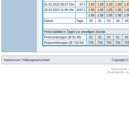
01.02.2023 00:07 Uhr
87.4
1.93
1.93
1.93
1.93
1.9
29.04.2023 11:08 Uhr
1197.2
1.95
1.95
1.95
1.95
1.9
1.95
1.95
1.95
1.95
1.9
Datum
Tage
00
01
02
03
0
Preisstabilität in Tagen zur jeweiligen Stunde
Preissenkungen (Ø 61.48)
61
61
61
61
61
Preiserhöhungen (Ø 733.84)
734
734
734
734
73
Impressum
|
Haftungsausschluß
Copyright ©
Seiteninhalt
(Seitengröße vo