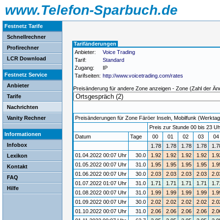
www.Telefon-Sparbuch.de
Festnetz Tarife
Schnellrechner
Tarifänderungen
Profirechner
Anbieter:
Voice Trading
LCR Download
Tarif:
Standard
Zugang:
IP
Festnetz Service
Tarifseiten:
http://www.voicetrading.com/rates
Anbieter
Preisänderung für andere Zone anzeigen - Zone (Zahl der Än
Tarife
Nachrichten
Vanity Rechner
Preisänderungen für Zone Färöer Inseln, Mobilfunk (Werktag) 
Preis zur Stunde 00 bis 23 Uh
Informationen
Datum
Tage
00
01
02
03
0
Infobox
1.78
1.78
1.78
1.78
1.7
01.04.2022 00:07 Uhr
30.0
1.92
1.92
1.92
1.92
1.9
Lexikon
01.05.2022 00:07 Uhr
31.0
1.95
1.95
1.95
1.95
1.9
Kontakt
01.06.2022 00:07 Uhr
30.0
2.03
2.03
2.03
2.03
2.0
FAQ
01.07.2022 01:07 Uhr
31.0
1.71
1.71
1.71
1.71
1.7
Hilfe
01.08.2022 00:07 Uhr
31.0
1.99
1.99
1.99
1.99
1.9
01.09.2022 00:07 Uhr
30.0
2.02
2.02
2.02
2.02
2.0
01.10.2022 00:07 Uhr
31.0
2.06
2.06
2.06
2.06
2.0