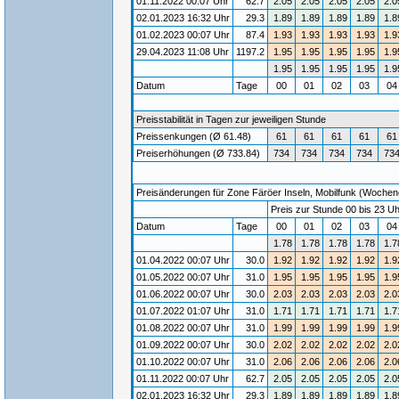
01.11.2022 00:07 Uhr
62.7
2.05
2.05
2.05
2.05
2.0
02.01.2023 16:32 Uhr
29.3
1.89
1.89
1.89
1.89
1.8
01.02.2023 00:07 Uhr
87.4
1.93
1.93
1.93
1.93
1.9
29.04.2023 11:08 Uhr
1197.2
1.95
1.95
1.95
1.95
1.9
1.95
1.95
1.95
1.95
1.9
Datum
Tage
00
01
02
03
0
Preisstabilität in Tagen zur jeweiligen Stunde
Preissenkungen (Ø 61.48)
61
61
61
61
61
Preiserhöhungen (Ø 733.84)
734
734
734
734
73
Preisänderungen für Zone Färöer Inseln, Mobilfunk (Wochenen
Preis zur Stunde 00 bis 23 Uh
Datum
Tage
00
01
02
03
0
1.78
1.78
1.78
1.78
1.7
01.04.2022 00:07 Uhr
30.0
1.92
1.92
1.92
1.92
1.9
01.05.2022 00:07 Uhr
31.0
1.95
1.95
1.95
1.95
1.9
01.06.2022 00:07 Uhr
30.0
2.03
2.03
2.03
2.03
2.0
01.07.2022 01:07 Uhr
31.0
1.71
1.71
1.71
1.71
1.7
01.08.2022 00:07 Uhr
31.0
1.99
1.99
1.99
1.99
1.9
01.09.2022 00:07 Uhr
30.0
2.02
2.02
2.02
2.02
2.0
01.10.2022 00:07 Uhr
31.0
2.06
2.06
2.06
2.06
2.0
01.11.2022 00:07 Uhr
62.7
2.05
2.05
2.05
2.05
2.0
02.01.2023 16:32 Uhr
29.3
1.89
1.89
1.89
1.89
1.8